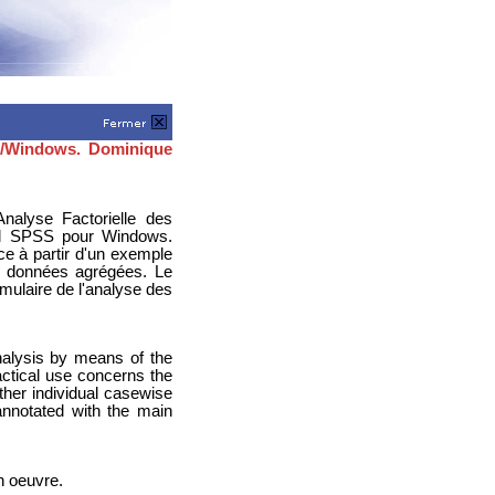
S/Windows. Dominique
Analyse Factorielle des
el SPSS pour Windows.
e à partir d'un exemple
s données agrégées. Le
mulaire de l'analyse des
nalysis by means of the
tical use concerns the
ther individual casewise
 annotated with the main
n oeuvre.