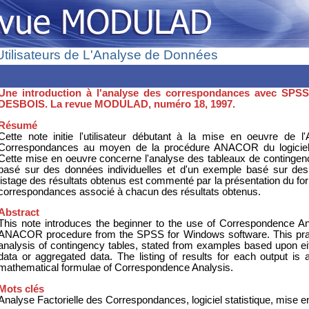
lisateurs de L'Analyse de Données
Une introduction à l'analyse des correspondances avec SPS
DESBOIS. La revue MODULAD, numéro 18, 1997.
Résumé
Cette note initie l'utilisateur débutant à la mise en oeuvre de l'
Correspondances au moyen de la procédure ANACOR du logici
Cette mise en oeuvre concerne l'analyse des tableaux de contingenc
basé sur des données individuelles et d'un exemple basé sur de
listage des résultats obtenus est commenté par la présentation du for
correspondances associé à chacun des résultats obtenus.
Abstract
This note introduces the beginner to the use of Correspondence A
ANACOR procedure from the SPSS for Windows software. This prac
analysis of contingency tables, stated from examples based upon ei
data or aggregated data. The listing of results for each output is
mathematical formulae of Correspondence Analysis.
Mots clés
Analyse Factorielle des Correspondances, logiciel statistique, mise e