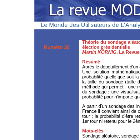
Le Monde des Utilisateurs de L'Anal
Théorie du sondage aléato
Numéro 30
élection présidentielle
Martin KÖRNIG.
La Revue
Résumé
Après le dépouillement d'un é
Une solution mathématiqu
probabilité quelle que soit 
la taille du sondage (taille
méthode qui permet :
une m
du sondage ; une visualisati
probabilité pour n'importe q
A partir d'un sondage des in
France il convient ainsi de c
tour ; la probabilité d'être 
1er tour ni retenu pour le 2è
Mots-clés
Sondage aléatoire, sondage d’