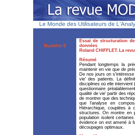
Le Monde des Utilisateurs de L'Anal
Essai de structuration de
Numéro 8
données
Roland CHIFFLET. La rev
Résumé
Pendant longtemps la pré
maintenir en vie que de pré
De nos jours on s’intéresse 
vie’ des patients. La défin
disciplines où elle intervien
questionnaire préalablemen
qualité de vie’ partir des r
de montrer que des techniqu
que l’analyse en composa
Hiérarchique, couplées à d
structures. On montre en p
population isolent certaine
évidence on est amené à fa
découpages optimaux.