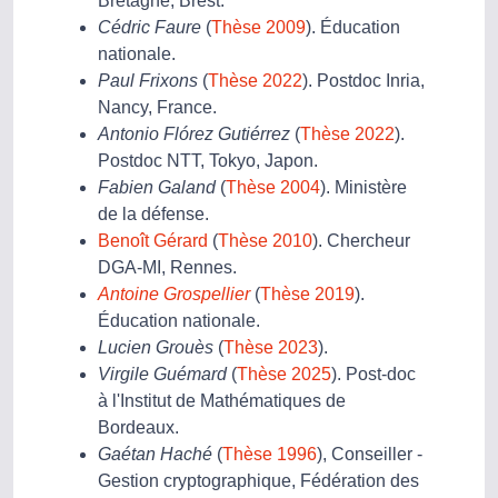
Bretagne, Brest.
Cédric Faure
(
Thèse 2009
). Éducation
nationale.
Paul Frixons
(
Thèse 2022
). Postdoc Inria,
Nancy, France.
Antonio Flórez Gutiérrez
(
Thèse 2022
).
Postdoc NTT, Tokyo, Japon.
Fabien Galand
(
Thèse 2004
). Ministère
de la défense.
Benoît Gérard
(
Thèse 2010
). Chercheur
DGA-MI, Rennes.
Antoine Grospellier
(
Thèse 2019
).
Éducation nationale.
Lucien Grouès
(
Thèse 2023
).
Virgile Guémard
(
Thèse 2025
). Post-doc
à l'Institut de Mathématiques de
Bordeaux.
Gaétan Haché
(
Thèse 1996
), Conseiller -
Gestion cryptographique, Fédération des