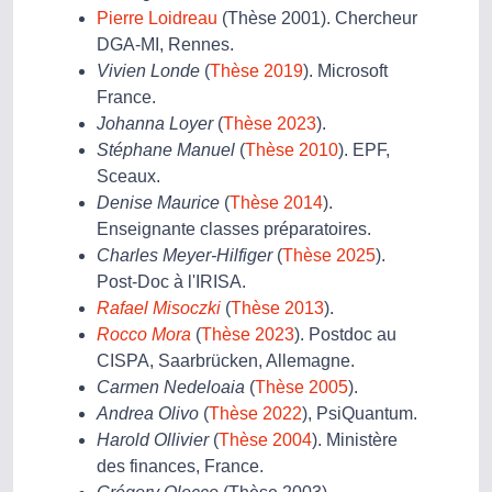
Pierre Loidreau
(Thèse 2001). Chercheur
DGA-MI, Rennes.
Vivien Londe
(
Thèse 2019
). Microsoft
France.
Johanna Loyer
(
Thèse 2023
).
Stéphane Manuel
(
Thèse 2010
). EPF,
Sceaux.
Denise Maurice
(
Thèse 2014
).
Enseignante classes préparatoires.
Charles Meyer-Hilfiger
(
Thèse 2025
).
Post-Doc à l'IRISA.
Rafael Misoczki
(
Thèse 2013
).
Rocco Mora
(
Thèse 2023
). Postdoc au
CISPA, Saarbrücken, Allemagne.
Carmen Nedeloaia
(
Thèse 2005
).
Andrea Olivo
(
Thèse 2022
), PsiQuantum.
Harold Ollivier
(
Thèse 2004
). Ministère
des finances, France.