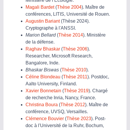
Ministère de l’Écologie.
Magali Bardet
(
Thèse 2004
). Maître de
conférences, LITIS, Université de Rouen.
Augustin Bariant
(Thèse 2024).
Cryptographe à l'ANSSI.
Marion Bellard
(
Thèse 2014
). Ministère
de la défense.
Raghav Bhaskar
(
Thèse 2006
).
Researcher, Microsoft Research,
Bangalore, Inde.
Bhaskar Biswas
(
Thèse 2010
).
Céline Blondeau
(
Thèse 2011
). Postdoc,
Aalto University, Finland.
Xavier Bonnetain
(
Thèse 2019
). Chargé
de recherche Inria, Nancy, France.
Christina Boura
(
Thèse 2012
). Maître de
conférence, UVSQ, Versailles.
Clémence Bouvier
(
Thèse 2023
). Post-
doc à l'Université de la Ruhr, Bochum,