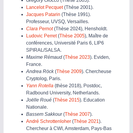
Grégory Olocco
(Thèse 2003).
Lancelot Pecquet
(Thèse 2001).
Jacques Patarin
(Thèse 1991).
Professeur, UVSQ, Versailles.
Clara Pernot
(Thèse 2024), Hensholdt.
Ludovic Perret
(
Thèse 2005
), Maître de
conférences, Université Paris 6, LIP6
SPIRAL/SALSA.
Maxime Rémaud
(
Thèse 2023
). Eviden,
France.
Andrea Röck
(
Thèse 2009
). Chercheuse
Cryptolog, Paris.
Yann Rotella
(thèse 2018), Postdoc,
Radbound University, Netherlands.
Joëlle Roué
(
Thèse 2015
). Education
Nationale.
Bassem Sakkour
(
Thèse 2007
).
André Schrottenloher
(
Thèse 2021
).
Chercheur à CWI, Amsterdam, Pays-Bas